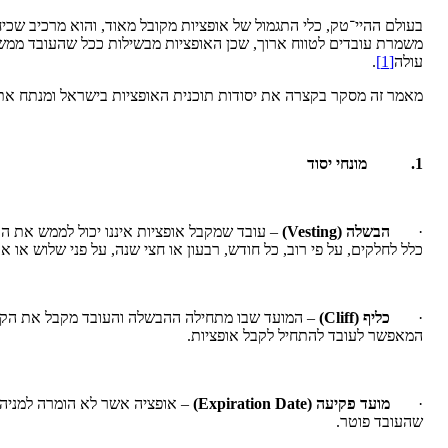
בעולם ההיי־טק, כלי התגמול של אופציות מקובל מאוד, והוא מרכיב ש
משמרת עובדים לטווח ארוך, שכן האופציות מבשילות ככל שהעובד ממש
עולה
[1]
.
מאמר זה מסקר בקצרה את יסודות תוכנית האופציות בישראל ומנתח את י
1.
מונחי יסוד
·
הבשלה
(Vesting)
– עובד שמקבל אופציות איננו יכול לממש את ה
כלל לחלקים, על פי רוב, כל חודש, רבעון או חצי שנה, על פני שלוש או א
·
כליף
(
Cliff
)
– המועד שבו מתחילה ההבשלה והעובד מקבל את הקצא
המאפשר לעובד להתחיל לקבל אופציות.
·
מועד פקיעה
(Expiration Date)
– אופציה אשר לא הומרה למניה 
שהעובד פוטר.