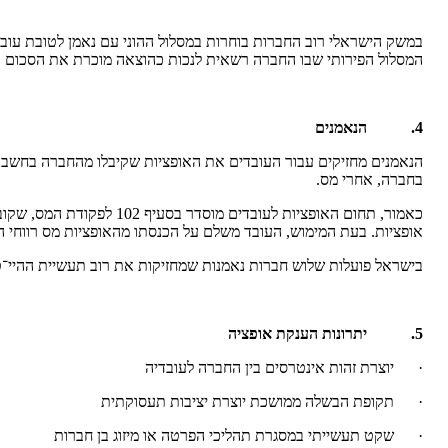
במשק הישראלי רוב החברות בוחרות במסלול ההוני עם נאמן לטובת עוב
המסלול הפירותי שבו החברה רשאית לנכות כהוצאה מוכרת את הסכום א
4.
הנאמנים
הנאמנים מחזיקים עבור העובדים
את האופציות שקיבלו מהחברה בחשבון
בחברה, אחרי מס.
כאמור, תחום האופציות ל
אופציות. בעת המימוש, העובד משלם על הכנסתו מהאופציות מס רווחי הון של 25% שהוא נמוך ממס 
בישראל פועלות שלוש חברות נאמנות שמחזיקות את רוב תעשיית ההיי־טק: אי.בי.אי קפיטל, ESOP שבבעלות א
5.
יתרונות הענקת אופציה
· יוצרת זהות אינטרסים בין החברה לעובדיה
· תקופת הבשלה ממושכת יוצרת יציבות תעסוקתית
· שקט תעשייתי במסגרת תהליכי הפרטה או מיזוג בן חברות