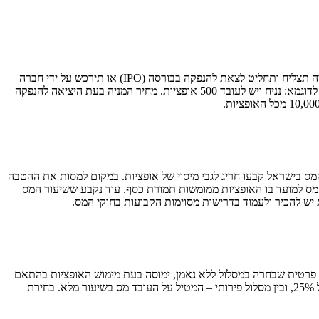
– המחיר שהעובד נדרש לשלם כדי לממש את האופציות ולהמירן למניות של החברה. במקרה האידיאלי בו החברה תצליח ותחליט לצאת להנפקה בבורסה (IPO) או תירכש על ידי חברה
אחרת, העובד יוכל להמיר כל אופציה במניה תמורת מחיר המימוש. אם שווי המניה יעלה על מחיר המימוש, מכירת המניות יכולה להעניק רווחים יפים. לדוגמא: נניח ויש לעובד 500 אופציות. מחיר המניה בעת היציאה להנפקה
 בישראל קבעו חריג לגבי מיסוי של אופציות. במקום למסות את ההטבה
מס למועד בו האופציות ממומשות תמורת כסף. עוד נקבע ששיעור המס
חברה פרטית שבחרה במסלול ללא נאמן, ימוסה בעת מימוש האופציות בהתאם
לשיעור מס ההכנסה השולי שחל עליו. חברה שבוחרת מסלול עם נאמן יכולה לבחור בין מסלול הוני – המאפשר לעובדים ליהנות משיעור מס מופחת של 25%, ובין מסלול פירותי – המטיל על העובד מס בשיעור מלא. בחירת