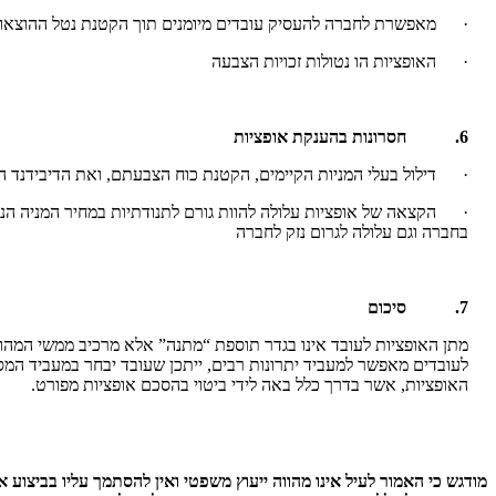
· מאפשרת לחברה להעסיק עובדים מיומנים תוך הקטנת נטל ההוצאות
· האופציות הו נטולות זכויות הצבעה
6.
חסרונות בהענקת אופציות
· דילול בעלי המניות הקיימים, הקטנת כוח הצבעתם, ואת הדיבידנד ה
· הקצאה של אופציות עלולה להוות גורם לתנודתיות במחיר המניה הנוב
בחברה וגם עלולה לגרום נזק לחברה
7.
סיכום
מתן האופציות לעובד אינו בגדר תוספת “מתנה” אלא מרכיב ממשי המהווה
לעובדים מאפשר למעביד יתרונות רבים, ייתכן שעובד יבחר במעביד המס
האופציות, אשר בדרך כלל באה לידי ביטוי בהסכם אופציות מפורט.
מודגש כי האמור לעיל אינו מהווה ייעוץ משפטי ואין להסתמך עליו בביצוע 