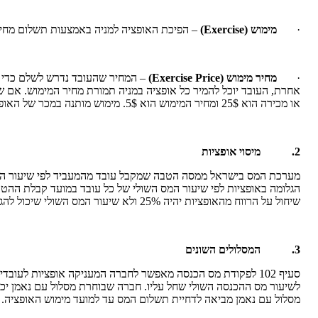
·
מימוש
(Exercise)
– הפיכת האופציה למניה באמצעות תשלום מחיר
·
מחיר מימוש
(Exercise Price)
או מכירה הוא 25$ ומחיר המימוש הוא 5$. מימוש מותנה במכר של האופציות במסגרת ההנפקה או המכירה תניב לעובד רווח של 20$ למניה, דהיינו 10,000$ מכל האופציות.
2.
מיסוי אופציות
מערכת המס בישראל ממסה הטבה שמקבל עובד מהמעביד לפי שיעור המס 
הגלומה באופציות לפי שיעור המס השולי של כל עובד במועד קבלת ההט
שיחול על הרווח מהאופציות יהיה 25% ולא שיעור המס השולי שיכול להגיע עד ל- 48%. כדי לממש את יתרונות המס בנוגע לתגמול באמצעות אופציות יש להכיר ולעמוד בדרישות מסוימות הקבועות בחוקי המס.
3.
המסלולים השונים
סעיף 102 לפקודת מס הכנסה מאפשר לחברה המעניקה אופציות לע
מסלול עם נאמן מביאה לדחיית תשלום המס עד למועד מימוש האופציה.