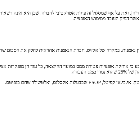
דיהן. זאת על אף שמסלול זה פחות אטרקטיבי לחברה, שכן היא אינה רשאי
שר הפיק העובד ממימוש האופציה.
 נאמנות. במקרה של אקזיט, חברת הנאמנות אחראית לחלק את הסכום שהת
עובדים מוסדר בסעיף 102 לפקודת המס, שקובע כי אחזקת אופציות פטורה ממס במועד ההקצאה, כל 
העבודה.
קסלנס, ואלטשולר שחם בנפיטס.